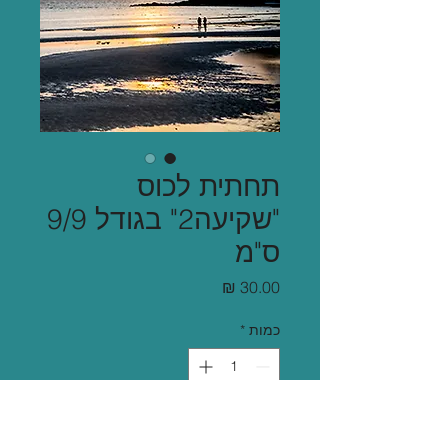
תחתית לכוס
"שקיעה2" בגודל 9/9
ס"מ
מחיר
כמות
*
הוספה לסל