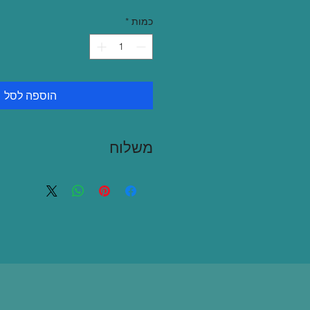
כמות
*
הוספה לסל
משלוח
שליח בגוש דן 35 ש"ח
איסוף עצמי בתאום מראש