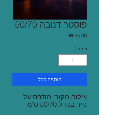
פוסטר דנובה 50/70
מחיר
כמות
*
הוספה לסל
צילום מקורי מודפס על
נייר בגודל 50/70 ס"מ
משלוח
שליח בגוש דן 35 ש"ח