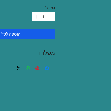
כמות
*
הוספה לסל
משלוח
שליח באזור גוש דן 35 ש"ח
איסוף עצמי בתאום מראש