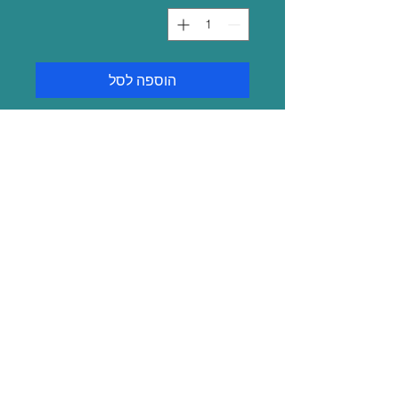
הוספה לסל
צילום מקורי של הצלמת
הִלה עמנואל
משלוח
שליח בגוש דן 35 ש"ח
איסוף עצמי בתאום מראש
ראם 10 תל אביב
טל:
052-3445034