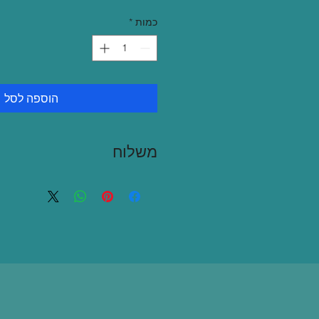
כמות
*
הוספה לסל
משלוח
שליח בגוש דן 35 ש"ח
איסוף עצמי בתאום מראש