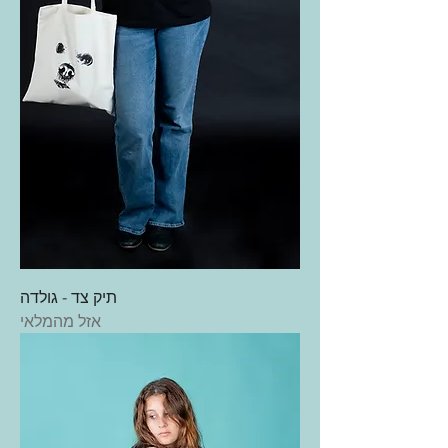
תיק צד - גולדה
אזל מהמלאי