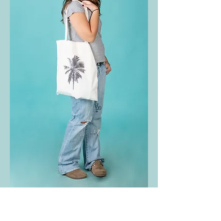
תיק צד - קוקוס
אזל מהמלאי